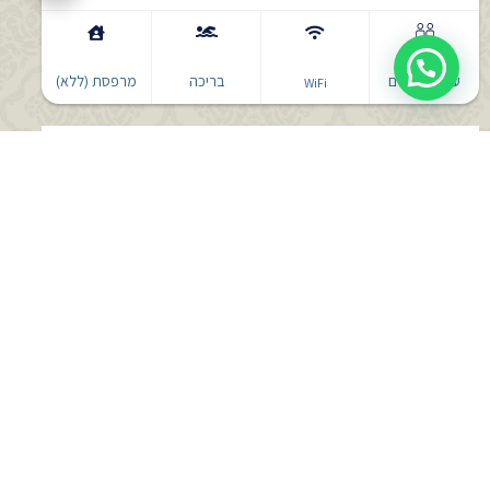
עד 4 אורחים
בריכה
מרפסת (ללא)
WiFi
סוויטת סטודיו 183
לפרטים
להזמנה